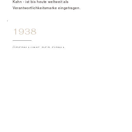
Kahn - ist bis heute weltweit als
Verantwortlichkeitsmarke eingetragen.
1938
ÜBERNAHME DER FIRMA
DURCH EMIL KRAUS
1938 übernahm sein Freund, der
Handelsreisende Emil Kraus, die
Firma Kahn. Hergestellt wurde vor
allem Herrenschmuck- Jewellery for
Men.